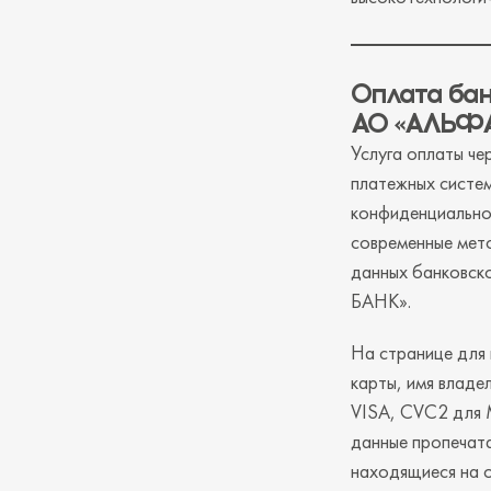
Оплата ба
АО «АЛЬФ
Услуга оплаты че
платежных систе
конфиденциальнос
современные мето
данных банковск
БАНК».
На странице для 
карты, имя владе
VISA, CVC2 для 
данные пропечата
находящиеся на 