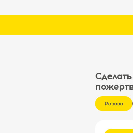
Сделать
пожерт
Разово