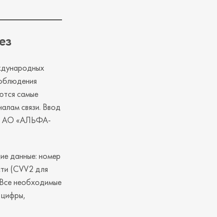
ез
еждународных
соблюдения
ются самые
алам связи. Ввод
це АО «АЛЬФА-
ие данные: номер
сти (CVV2 для
 Все необходимые
 цифры,