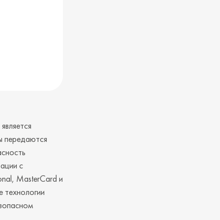
 является
ы передаются
асность
ации с
nal, MasterCard и
е технологии
езопасном