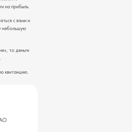
и на прибыль.
аться с вами и
шу небольшую
е», то деньги
.
ую квитанцию.
 АО