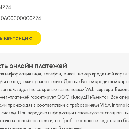
4774
810600000000774
ь квитанцию
сть онлайн платежей
я информация (имя, телефон, e-mail, номер кредитной карты)
й и не подлежит разглашению. Данные Вашей кредитной карт
ванном виде и не сохраняются на нашем Web-сервере. Безоп
нет-платежей гарантирует ООО «КлаудПэйментс». Все опер
ми происходят в соответствии с требованиями VISA Internatio
 систем. При передаче информации используются специальны
рточных онлайн-платежей, а обработка данных ведется на б
ном сервере процессинговой компании.