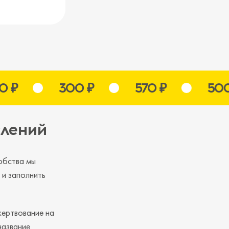
300 ₽
570 ₽
500 ₽
слений
обства мы
 и заполнить
жертвование на
название