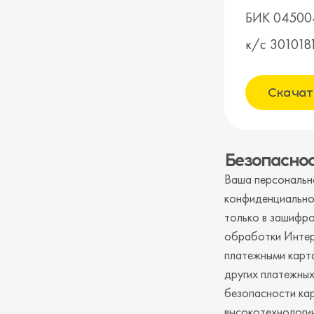
БИК 04500
к/с 30101
Скачат
Безопасно
Ваша персональна
конфиденциально
только в зашифро
обработки Интер
платежными карта
других платежных
безопасности ка
высокотехнологич