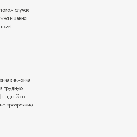
таком случае
жна и ценна.
тами:
ения внимания
 в трудную
 фонда. Это
ьно прозрачным