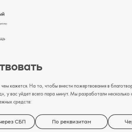
щь
твовать
чем кажется. На то, чтобы внести пожертвования в благотв
», у вас уйдет всего пара минут. Мы разработали несколько
ежных средств:
через СБП
По реквизитам
Че