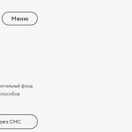
Меню
орительный фонд
 способов
рез СМС