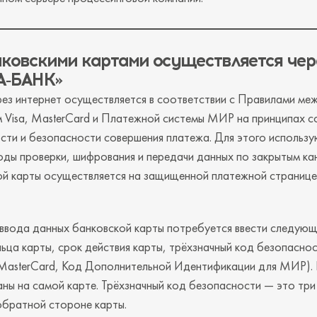
нковскими
картами осуществляется чер
А‑БАНК»
рез интернет осуществляется в соответствии с Правилами м
м Visa, MasterCard и Платежной системы МИР на принципах 
ти и безопасности совершения платежа. Для этого использу
ды проверки, шифрования и передачи данных по закрытым кан
ой карты осуществляется на защищенной платежной страни
ввода данных банковской карты потребуется ввести следующ
льца карты, срок действия карты, трёхзначный код безопасно
MasterCard, Код Дополнительной Идентификации для МИР).
ны на самой карте. Трёхзначный код безопасности — это три
обратной стороне карты.