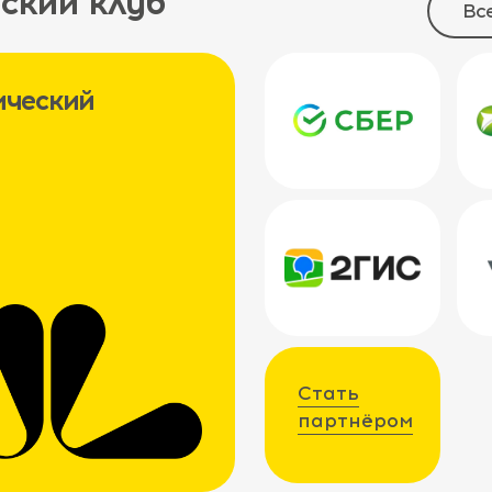
ский клуб
Вс
ический
Стать
партнёром