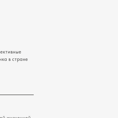
фективные
нка в стране
ной жизненной