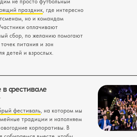
дим не просто футбольный
оящий праздник
, где интересно
ртсменам, но и командам
Участники оплачивают
ый сбор, по желанию помогают
 точек питания и зон
ля детей и взрослых.
 в фестивале
»
брый фестиваль
, на котором мы
емейные традиции и наполняем
овогодние корпоративы. В
я собираемся вместе, чтобы