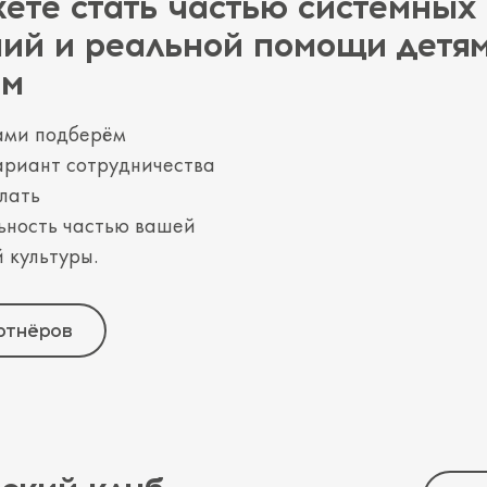
ете стать частью системных
ий и реальной помощи детям
ым
ами подберём
ариант сотрудничества
лать
ьность частью вашей
 культуры.
ртнёров