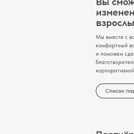
Вы смож
изменен
взросл
Мы вместе с в
комфортный в
и поможем сде
благотворител
корпоративной
Список па