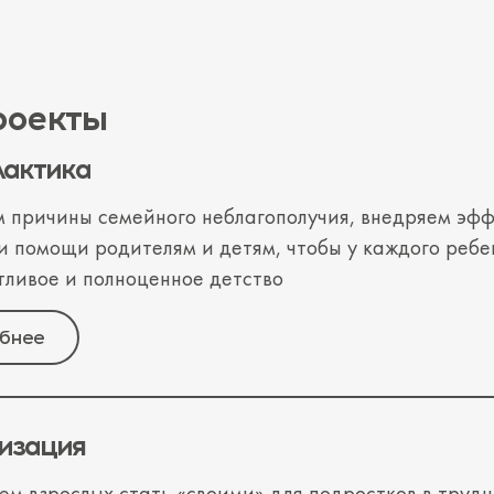
роекты
актика
 причины семейного неблагополучия, внедряем эф
и помощи родителям и детям, чтобы у каждого ребе
тливое и полноценное детство
бнее
изация
ем взрослых стать «своими» для подростков в труд