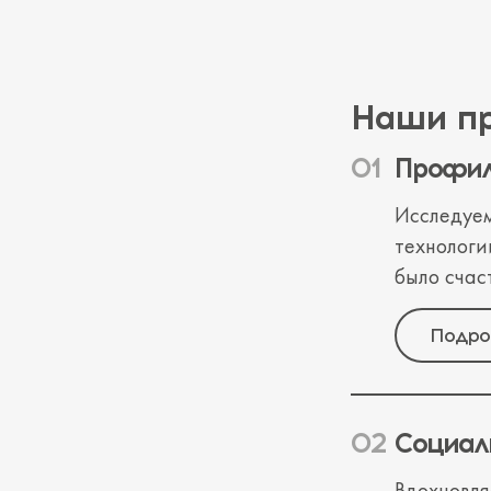
Наши п
Профил
Исследуем
технологи
было счас
Подро
Социал
Вдохновля