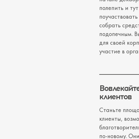
полепить и тут
поучаствовать 
собрать средс
подопечным. В
для своей кор
участие в орг
Вовлекайте
клиентов
Станьте площа
клиенты, возм
благотворител
по-новому. Он