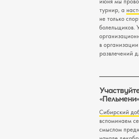
июня мы прово
турнир, а
наст
не только спо
болельщиков. 
организационн
в организации
развлечений д
Участвуйте
«Пельмени
Сибирский до
вспоминаем с
смыслом предн
начале декабр