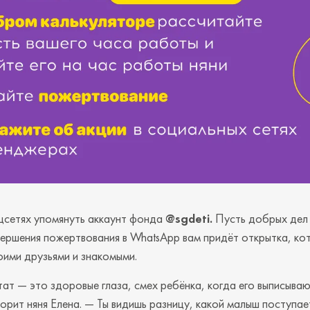
цсетях упомянуть аккаунт фонда
@sgdeti.
Пусть добрых дел
вершения пожертвования в WhatsApp вам придёт открытка, к
оими друзьями и знакомыми.
тат — это здоровые глаза, смех ребёнка, когда его выписываю
орит няня Елена. — Ты видишь разницу, какой малыш поступае