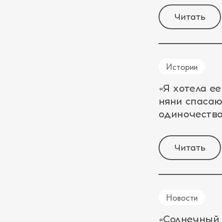
Читать
Истории
«Я хотела ее
няни спасаю
одиночеств
Читать
Новости
«Солнечный