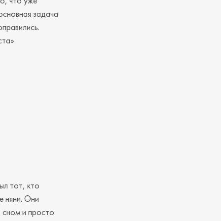
о, что уже
 основная задача
оправились.
ста».
ыл тот, кто
е няни. Они
д сном и просто