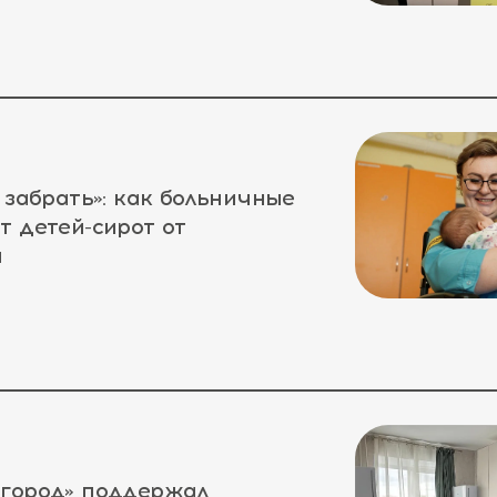
 забрать»: как больничные
т детей-сирот от
а
 город» поддержал