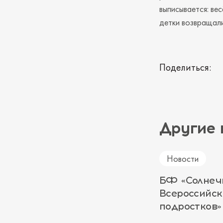
выписывается: ве
детки возвращали
Поделиться:
Другие 
Новости
БФ «Солнеч
Всероссийс
подростков»