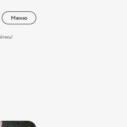
Меню
йтесь!