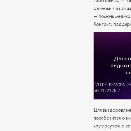
заботились, — го
одиноки в этой ж
— помочь медикам
Контакт, поддерж
Для выздоровлени
позаботится о ни
круглосуточно за