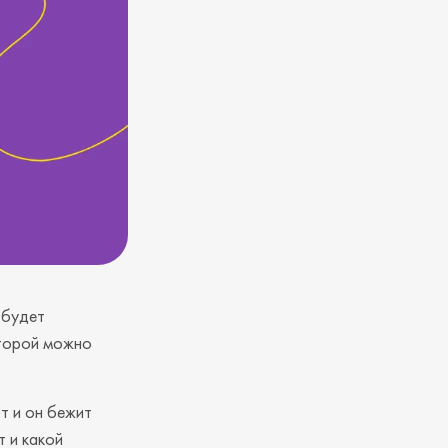
 будет
оторой можно
т и он бежит
т и какой