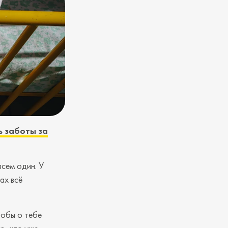
ь заботы за
всем один. У
ах всё
тобы о тебе