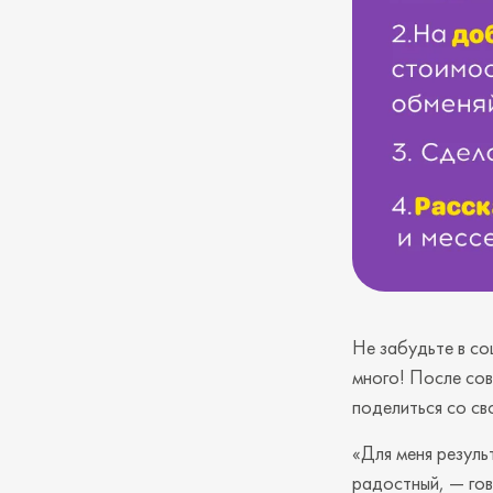
Не забудьте в со
много! После со
поделиться со св
«Для меня резуль
радостный, — гов