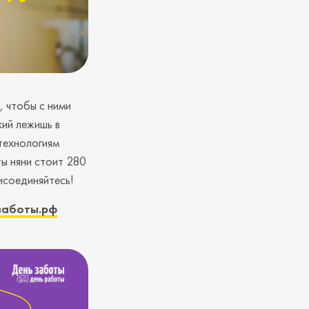
, чтобы с ними
кий лежишь в
технологиям
ы няни стоит 280
исоединяйтесь!
заботы.рф