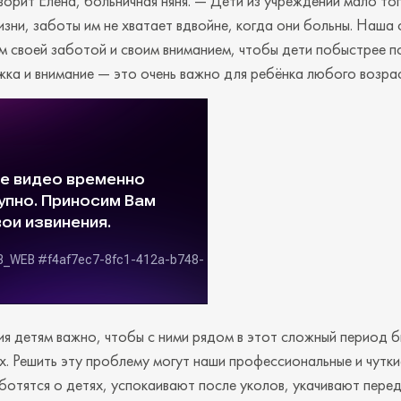
ворит Елена, больничная няня. — Дети из учреждений мало тог
изни, заботы им не хватает вдвойне, когда они больны. Наша
 своей заботой и своим вниманием, чтобы дети побыстрее п
ка и внимание — это очень важно для ребёнка любого возра
я детям важно, чтобы с ними рядом в этот сложный период б
х. Решить эту проблему могут наши профессиональные и чутки
ботятся о детях, успокаивают после уколов, укачивают пере