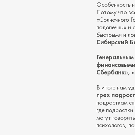
Особенность н
Потому что вс
«Солнечного Г
подопечных и 
быстрыми и ло
Сибирский Б
Генеральным
финансовыми
Сбербанк», 
В итоге нам у
трех подрост
подросткам сп
где подростки 
могут говорит
психологов, п