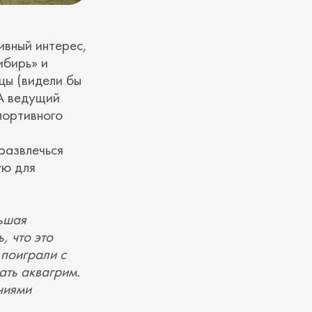
ивный интерес,
ибирь» и
цы (видели бы
 А ведущий
портивного
развлечься
ую для
льшая
, что это
 поиграли с
ать аквагрим.
ниями