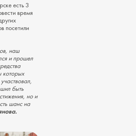
рске есть 3
овести время
других
ов посетили
ов, наш
лся и прошел
средства
ы которых
 участвовал,
ешил быть
стижения, но и
сть шанс на
янова.