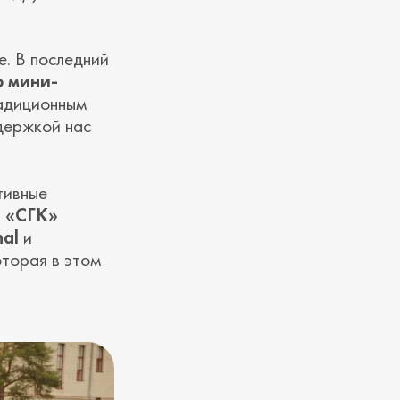
е. В последний
о мини-
радиционным
держкой нас
тивные
,
«СГК»
nal
и
оторая в этом