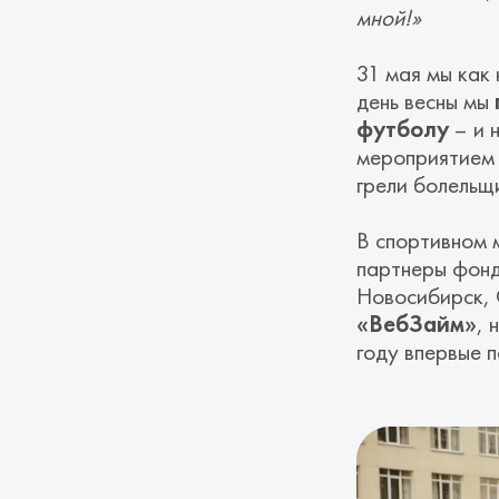
мной!»
31 мая мы как 
день весны мы
футболу
– и 
мероприятием 
грели болельщ
В спортивном 
партнеры фон
Новосибирск,
«ВебЗайм»
, 
году впервые п