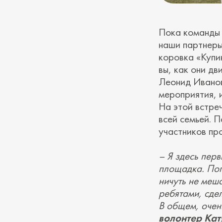
Пока команды 
наши партнеры
коровка «Купи
вы, как они д
Леонид Иванов
мероприятия, 
На этой встреч
всей семьей. 
участников пр
– Я здесь перв
площадка. Пого
ничуть не меша
ребятами, сде
В общем, очень
волонтер Кат