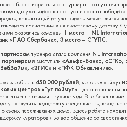
ашего благотворительного турнира – отсутствие пр
е команды уже выиграли статус не просто победител
орода», ведь каждый из участников меняет жизни н
становится причастным к их счастливому детству. 
вкими оказались команды:
1 место – NL Internatio
анк «ПАО Сбербанк», 3 место – СГУПС.
 партнером
турнира стала компания
NL Internatio
 партнерами
выступили
«Альфа-Банк»
,
«СГК»
,
«ВебЗайм», «2ГИС» и «ПФК Обновление».
далось собрать
450 000 рублей
, которые пойдут
н
ковых центров «Тут поймут»
, где специалисты п
равляться с разными трудностями. Это безопасные 
могут получить поддержку специалистов, когда не г
ь о своих переживаниях дома. Здесь ребята находя
оддержку кураторов и живое общение со сверстник