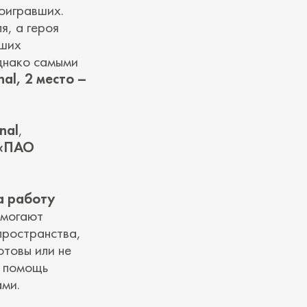
оигравших.
я, а героя
аших
Однако самыми
nal, 2 место –
nal
,
 «ПАО
а работу
омогают
пространства,
отовы или не
т помощь
ами.