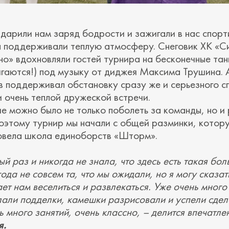
дарили нам заряд бодрости и зажигали в нас спорт
 поддерживали теплую атмосферу. Снеговик ХК «С
но» вдохновляли гостей турнира на бесконечные тан
вигаются!) под музыку от диджея Максима Трушина.
 поддерживал обстановку сразу же и серьезного с
и очень теплой дружеской встречи.
е можно было не только поболеть за команды, но и 
Поэтому турнир мы начали с общей разминки, котор
овела школа единоборств «Шторм».
ый раз и никогда не знала, что здесь есть такая бо
да не совсем та, что мы ожидали, но я могу сказать
ет нам веселиться и развлекаться. Уже очень много
лали подделки, камешки разрисовали и успели сдел
 много занятий, очень классно, – делится впечатле
я.