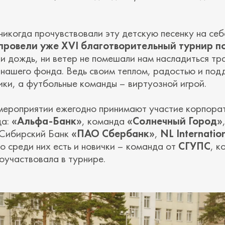
никогда прочувствовали эту детскую песенку на себ
провели уже XVI благотворительный турнир п
ни дождь, ни ветер не помешали нам насладиться т
нашего фонда. Ведь своим теплом, радостью и под
ики, а футбольные команды – виртуозной игрой.
мероприятии ежегодно принимают участие корпора
да:
«Альфа-Банк»
, команда
«Солнечный Город»
 Сибирский Банк
«ПАО Сбербанк»
,
NL Internatio
но среди них есть и новички – команда от
СГУПС
, к
оучаствовала в турнире.