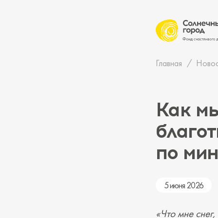
Главная
Ново
Как м
благо
по ми
5 июня 2026
«Что мне снег,