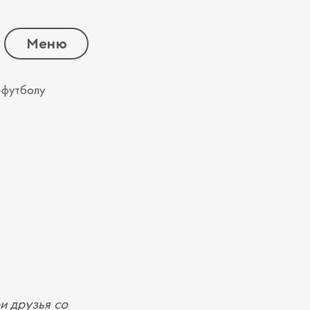
Меню
и‑футболу
и друзья со