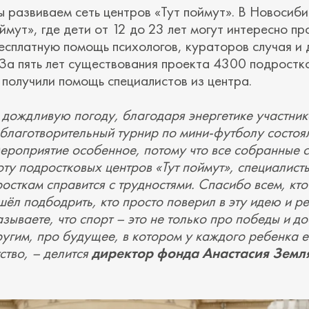
ы развиваем сеть центров «Тут поймут». В Новосиби
ймут», где дети от 12 до 23 лет могут интересно пр
бесплатную помощь психологов, кураторов случая и 
 За пять лет существования проекта 4300 подростк
 получили помощь специалистов из центра.
 дождливую погоду, благодаря энергетике участник
благотворительный турнир по мини-футболу состоя
мероприятие особенное, потому что все собранные 
оту подростковых центров «Тут поймут», специалист
осткам справится с трудностями. Спасибо всем, кто
шёл подбодрить, кто просто поверил в эту идею и р
зываете, что спорт – это не только про победы и до
угим, про будущее, в котором у каждого ребенка е
ство, – делится
директор фонда Анастасия Земл