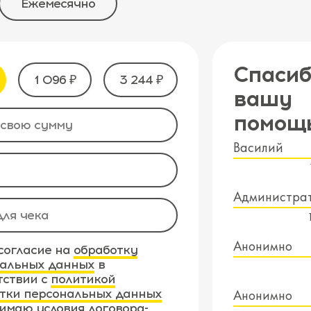
Ежемесячно
Спасиб
1 096 ₽
3 244 ₽
вашу
помощ
Василий
Администра
Анонимно
согласие на
обработку
альных данных
в
тствии с
политикой
тки персональных данных
Анонимно
имаю условия
договора-