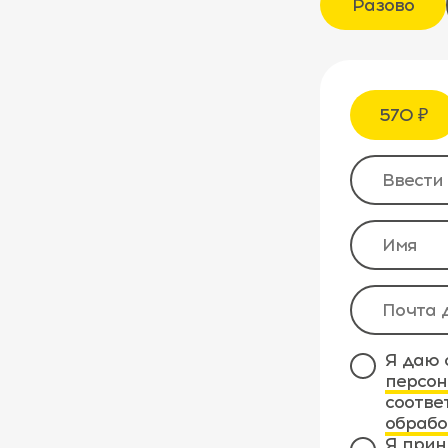
Разово
570 ₽
Я даю 
персон
соотве
обрабо
Я прин