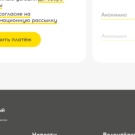
ы
согласие на
Анонимно
мационную рассылку
Анонимно
ить платёж
Новости
Волонтёрс