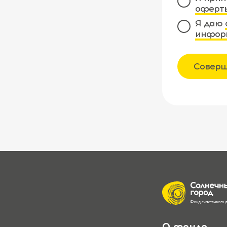
оферт
Я даю
инфор
Соверш
О фонде