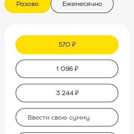
Разово
Ежемесячно
570 ₽
1 096 ₽
3 244 ₽