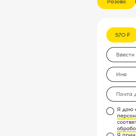
Разово
570 ₽
Я даю 
персон
соотве
обрабо
Я прин