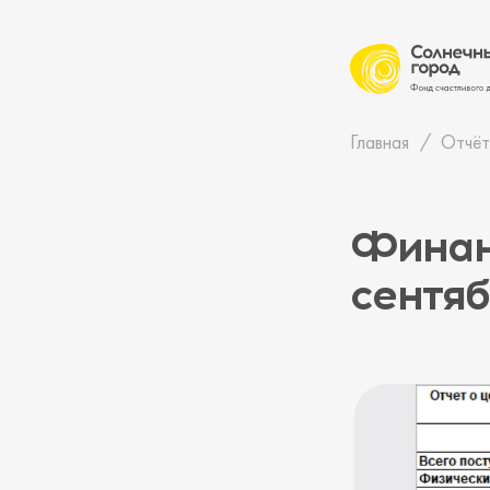
Главная
Отчёт
Финан
сентяб