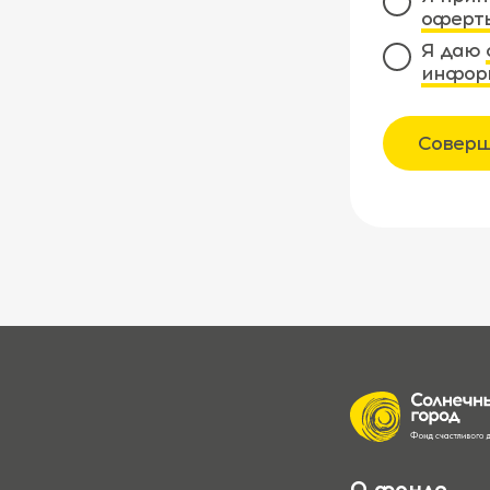
оферт
Я даю
инфор
Соверш
О фонде