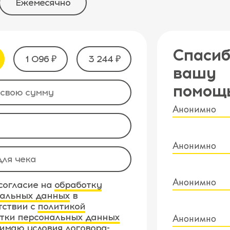
Ежемесячно
Спасиб
1 096 ₽
3 244 ₽
вашу
помощ
Анонимно
Анонимно
Анонимно
согласие на
обработку
альных данных
в
тствии с
политикой
тки персональных данных
Анонимно
имаю условия
договора-