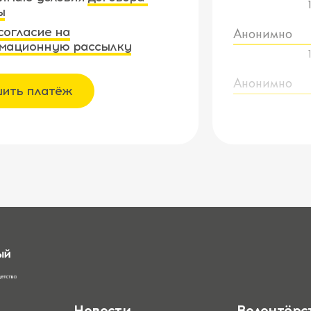
ы
согласие на
Анонимно
мационную рассылку
Анонимно
ить платёж
Новости
Волонтёрс