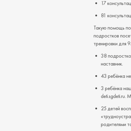
17 консультац
81 консультац
Такую помощь пол
подростков посет
тренировки для 9
38 подростков
наставник.
43 ребёнка не
3 ребёнка наш
deti.sgdeti.r
25 детей восп
«трудноустраи
родителями та