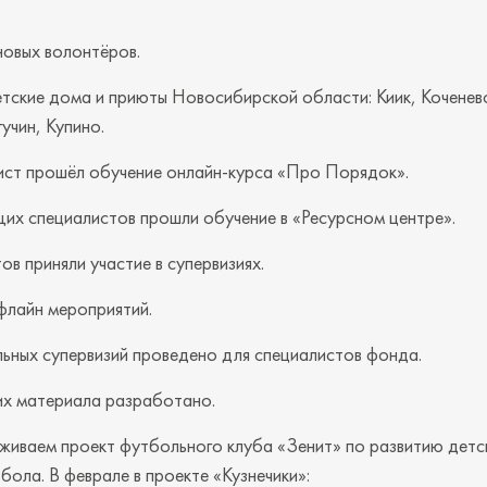
новых волонтёров.
етские дома и приюты Новосибирской области: Киик, Коченев
учин, Купино.
ист прошёл обучение онлайн-курса «Про Порядок».
их специалистов прошли обучение в «Ресурсном центре».
ов приняли участие в супервизиях.
флайн мероприятий.
ьных супервизий проведено для специалистов фонда.
их материала разработано.
живаем проект футбольного клуба «Зенит» по развитию детс
бола. В феврале в проекте «Кузнечики»: