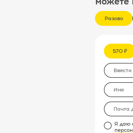
можете 
Разово
570 ₽
Я даю 
персон