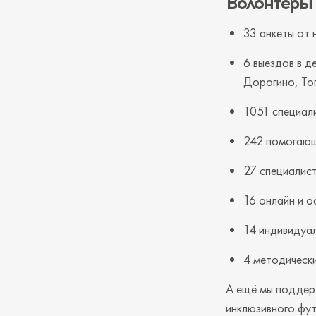
Волонтёры
33 анкеты от 
6 выездов в д
Дорогино, Тог
1051 специал
242 помогающ
27 специалист
16 онлайн и о
14 индивидуал
4 методическ
А ещё мы поддер
инклюзивного фут