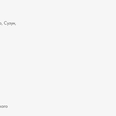
о, Сузун,
кого