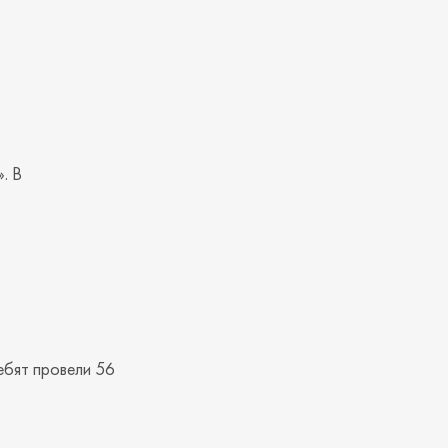
. В
ебят провели 56