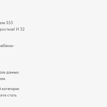
але 355
ростков! И 32
ребёнок-
азе данных:
ели.
й категории
ете стать