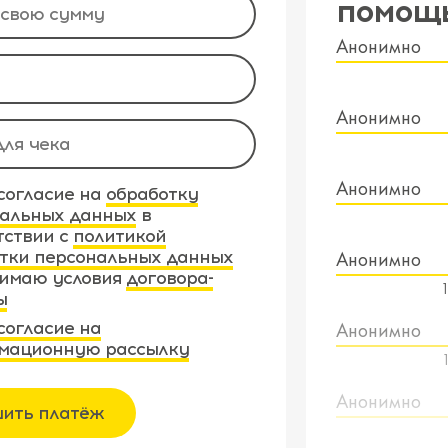
помощ
Анонимно
Анонимно
Анонимно
согласие на
обработку
альных данных
в
тствии с
политикой
тки персональных данных
Анонимно
имаю условия
договора-
ы
согласие на
Анонимно
мационную рассылку
Анонимно
ить платёж