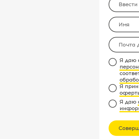
Я даю 
персон
соотве
обрабо
Я прин
оферт
Я даю
инфор
Соверш