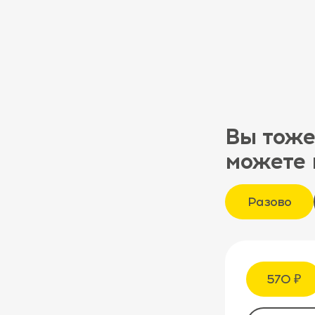
Вы тоже
можете 
Разово
570 ₽