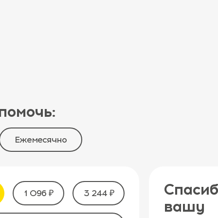
помочь:
Ежемесячно
Спасиб
1 096 ₽
3 244 ₽
вашу