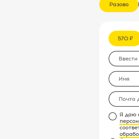
Разово
570 ₽
Я даю 
персон
соотве
обрабо