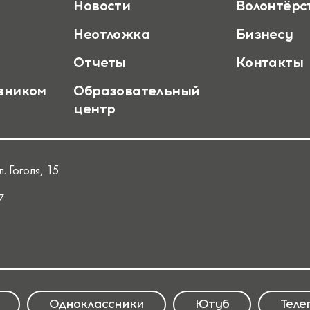
Новости
Волонтёрс
Неотложка
Бизнесу
Отчеты
Контакты
вником
Образовательный
центр
. Гоголя, 15
7
Одноклассники
Ютуб
Теле