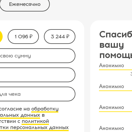
Ежемесячно
Спасиб
1 096 ₽
3 244 ₽
вашу
помощ
Анонимно
Анонимно
Анонимно
согласие на
обработку
альных данных
в
тствии с
политикой
тки персональных данных
Анонимно