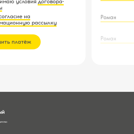
имаю условия
договора-
ы
согласие на
Роман
мационную рассылку
Роман
ить платёж