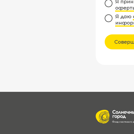
Я прин
оферт
Я даю
инфор
Соверш