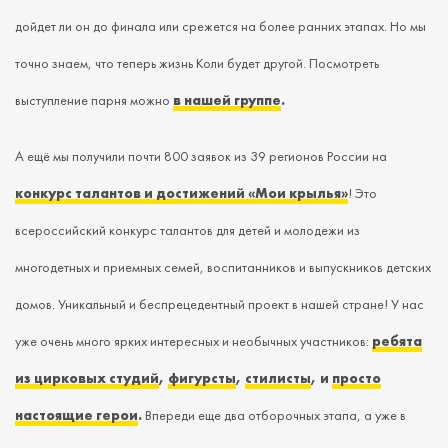
дойдет ли он до финала или срежется на более ранних этапах. Но мы
точно знаем, что теперь жизнь Коли будет другой. Посмотреть
выступление парня можно
в нашей группе
.
А ещё мы получили почти 800 заявок из 39 регионов России на
конкурс талантов и достижений
«
Мои крылья
»
! Это
всероссийский конкурс талантов для детей и молодежи из
многодетных и приемных семей, воспитанников и выпускников детских
домов. Уникальный и беспрецедентный проект в нашей стране! У нас
уже очень много ярких интересных и необычных участников:
ребята
из цирковых студий
,
фигурсты
,
стилисты
, и
просто
настоящие герои
.
Впереди еще два отборочных этапа, а уже в