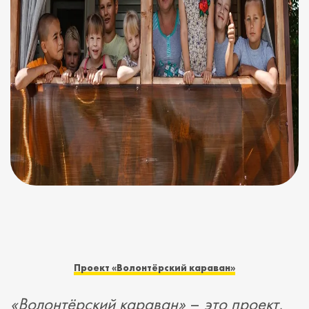
Проект
«
Волонтёрский караван
»
«
Волонтёрский караван
»
–
это проект,