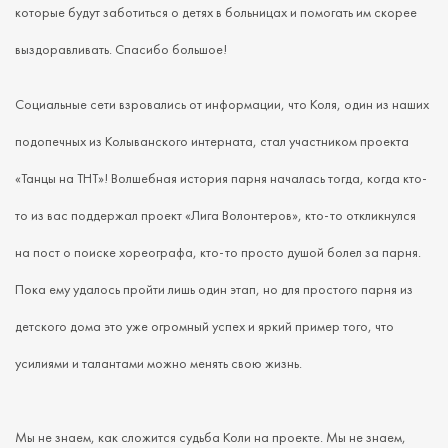
которые будут заботиться о детях в больницах и помогать им скорее
выздоравливать. Спасибо большое!
Социальные сети взровались от информации, что Коля, один из наших
подопечных из Колыванского интерната, стал участником проекта
«Танцы на ТНТ»! Волшебная история парня началась тогда, когда кто-
то из вас поддержал проект «Лига Волонтеров», кто-то откликнулся
на пост о поиске хореографа, кто-то просто душой болел за парня.
Пока ему удалось пройти лишь один этап, но для простого парня из
детского дома это уже огромный успех и яркий пример того, что
усилиями и талантами можно менять свою жизнь.
Мы не знаем, как сложится судьба Коли на проекте. Мы не знаем,