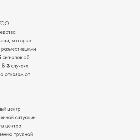
НГОО
редства
мощи, которые
 разместившими
5
сигналов об
. В
3
случаях
по отказам от
ный центр
енной ситуации.
ты центра
вению трудной