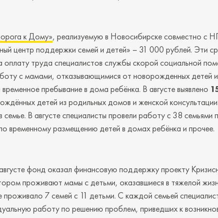
орога к Дому»
, реализуемую в Новосибирске совместно с 
ый центр поддержки семей и детей» – 31 000 рублей. Эти с
а оплату труда специалистов службы скорой социальной по
боту с мамами, отказывающимися от новорожденных детей и
 временное пребывание в дома ребёнка. В августе выявлено
1
ождённых детей из родильных домов и женской консультации
в семье. В августе специалисты провели работу с 38 семьями 
по временному размещению детей в домах ребёнка и прочее.
 августе фонд оказал финансовую поддержку проекту Кризис
ором проживают мамы с детьми, оказавшиеся в тяжелой жизн
ре проживало 7 семей с 11 детьми. С каждой семьей специалис
дуальную работу по решению проблем, приведших к возникно