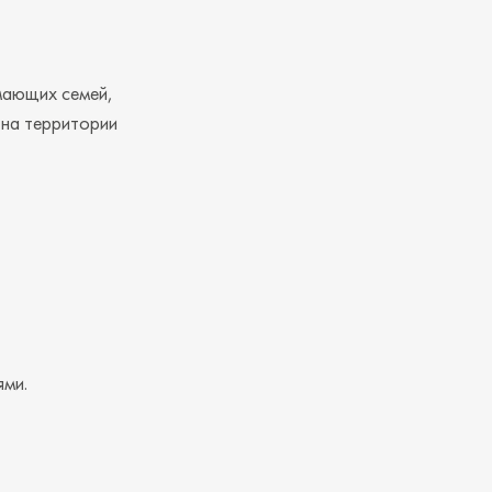
мающих семей,
 на территории
ями.