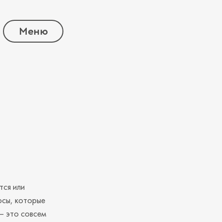
Меню
тся или
осы, которые
– это совсем