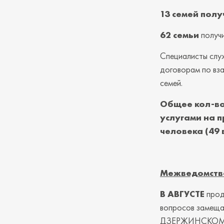
13 семей полу
62 семьи
получи
Специалисты служ
договорам по вз
семей.
Общее кол-во
услугами на 
человека (49 
Межведомств
В АВГУСТЕ
прод
вопросов замещ
ДЗЕРЖИНСКОМ РА