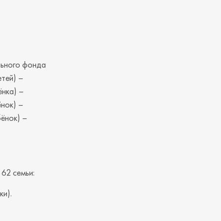
льного фонда
етей) –
ёнка) –
ёнок) –
бёнок) –
 62 семьи:
и).