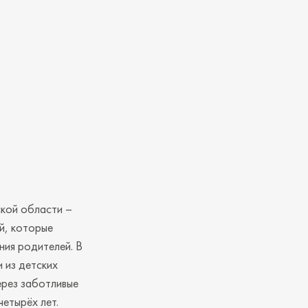
ской области –
й, которые
ния родителей. В
 из детских
через заботливые
етырёх лет.