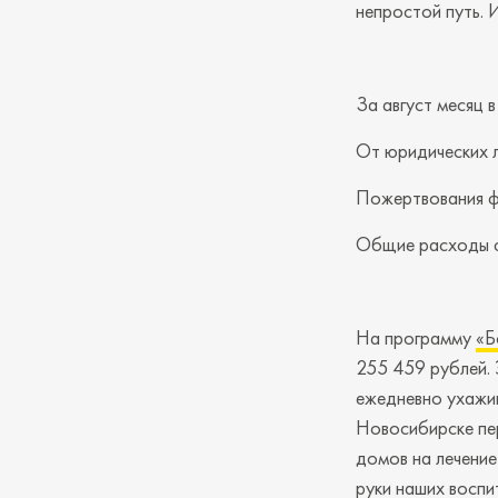
непростой путь. 
За август месяц 
От юридических л
Пожертвования фи
Общие расходы фо
На программу
«Б
255 459 рублей. 
ежедневно ухажив
Новосибирске пе
домов на лечение
руки наших воспи