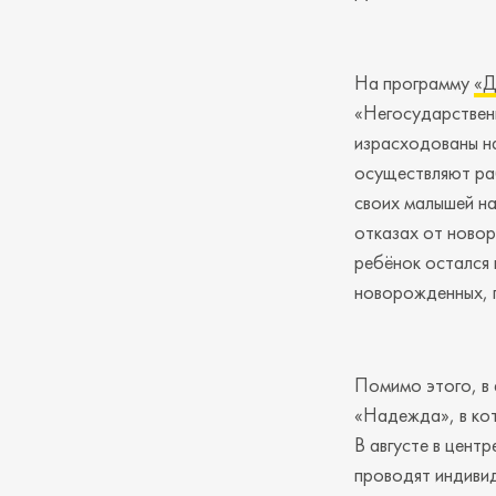
На программу
«Д
«Негосударственн
израсходованы н
осуществляют ра
своих малышей на
отказах от новор
ребёнок остался 
новорожденных, 
Помимо этого, в
«Надежда», в кот
В августе в цент
проводят индиви