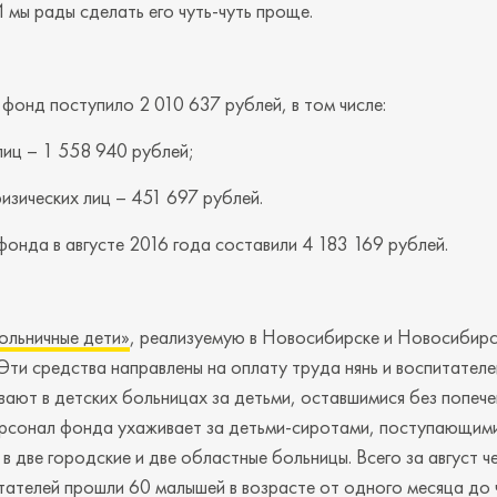
И мы рады сделать его чуть-чуть проще.
в фонд поступило 2 010 637 рублей, в том числе:
иц – 1 558 940 рублей;
зических лиц – 451 697 рублей.
нда в августе 2016 года составили 4 183 169 рублей.
ольничные дети»
, реализуемую в Новосибирске и Новосибир
Эти средства направлены на оплату труда нянь и воспитателе
ают в детских больницах за детьми, оставшимися без попече
рсонал фонда ухаживает за детьми-сиротами, поступающими
 в две городские и две областные больницы. Всего за август 
тателей прошли 60 малышей в возрасте от одного месяца до ч