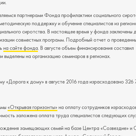
ии.
вляемся партнерами Фонда профилактики социального сиротс
методическую поддержку и обучение специалистов из регион
иального сиротства. В настоящее время у фонда заключены 
лизации совместных программ. Подробный отчет о проведенн
ть
на сайте фонда
. В августе объем финансирования составил
и выделены на организацию семинаров в регионах.
му «Дорога к дому» в августе 2016 года израсходовано 326 
ммы
«Открывая горизонты»
на оплату сотрудников израсходо
оимость заложена оплата труда специалистов следующих слу
ождения замещающих семей на базе Центра «Созвездие» и 