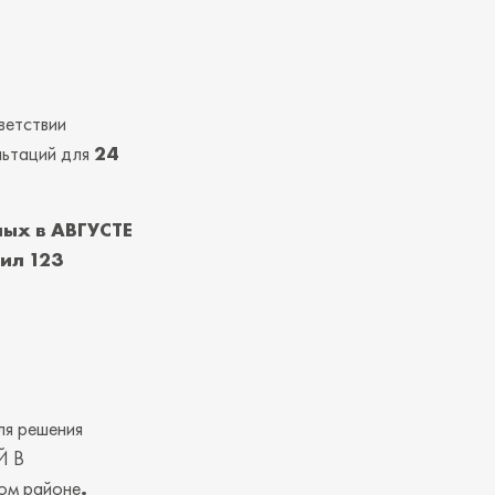
ветствии
льтаций для
24
ых в АВГУСТЕ
ил 123
ля решения
Й В
ом районе
.