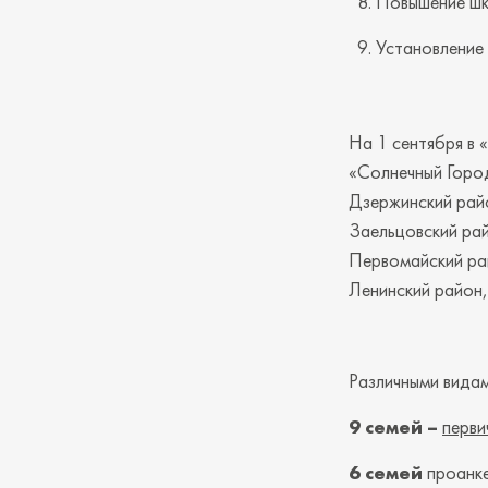
Повышение шк
Установление
На 1 сентября в 
«Солнечный Город
Дзержинский райо
Заельцовский рай
Первомайский рай
Ленинский район,
Различными видами
9 семей –
перв
6 семей
проанке