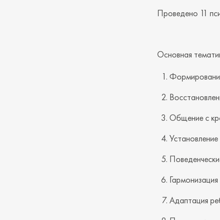
Проведено 11 пси
Основная темати
Формирование
Восстановлени
Общение с кр
Установление
Поведенчески
Гармонизация
Адаптация реб