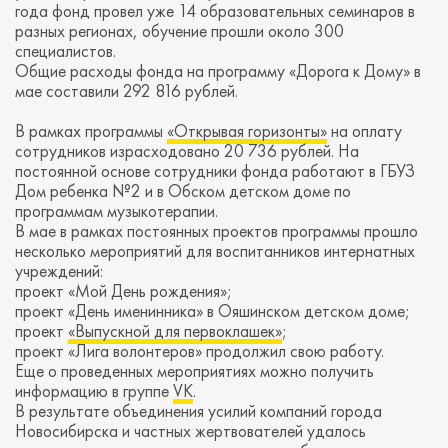
года фонд провел уже 14 образовательных семинаров в
разных регионах, обучение прошли около 300
специалистов.
Общие расходы фонда на программу «Дорога к Дому» в
мае составили 292 816 рублей.
В рамках программы
«Открывая горизонты»
на оплату
сотрудников израсходовано 20 736 рублей. На
постоянной основе сотрудники фонда работают в ГБУЗ
Дом ребенка №2 и в Обском детском доме по
программам музыкотерапии.
В мае в рамках постоянных проектов программы прошло
несколько мероприятий для воспитанников интернатных
учреждений:
проект «Мой День рождения»;
проект «День именинника» в Ояшинском детском доме;
проект
«Выпускной для первоклашек»
;
проект «Лига волонтеров» продолжил свою работу.
Еще о проведенных мероприятиях можно получить
информацию в группе
VK
.
В результате объединения усилий компаний города
Новосибирска и частных жертвователей удалось