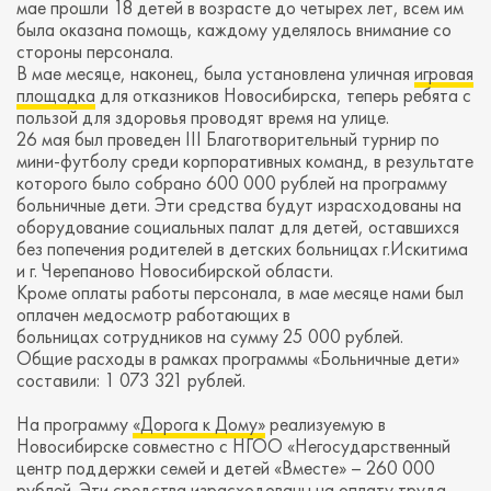
мае прошли 18 детей в возрасте до четырех лет, всем им
была оказана помощь, каждому уделялось внимание со
стороны персонала.
В мае месяце, наконец, была установлена уличная
игровая
площадка
для отказников Новосибирска, теперь ребята с
пользой для здоровья проводят время на улице.
26 мая был проведен III Благотворительный турнир по
мини-футболу среди корпоративных команд, в результате
которого было собрано 600 000 рублей на программу
больничные дети. Эти средства будут израсходованы на
оборудование социальных палат для детей, оставшихся
без попечения родителей в детских больницах г.Искитима
и г. Черепаново Новосибирской области.
Кроме оплаты работы персонала, в мае месяце нами был
оплачен медосмотр работающих в
больницах сотрудников на сумму 25 000 рублей.
Общие расходы в рамках программы «Больничные дети»
составили: 1 073 321 рублей.
На программу
«Дорога к Дому»
реализуемую в
Новосибирске совместно с НГОО «Негосударственный
центр поддержки семей и детей «Вместе» – 260 000
рублей. Эти средства израсходованы на оплату труда