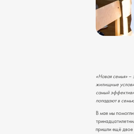
«Новая семья»
–
э
жилищные условия
самый эффективны
попадают в семью
В мае мы помогли
тринадцатилетним
пришли ещё двое 