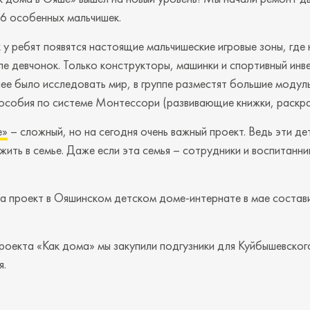
16 особенных мальчишек.
 у ребят появятся настоящие мальчишеские игровые зоны, где 
ппе девчонок. Только конструкторы, машинки и спортивный инв
ее было исследовать мир, в группе разместят большие модул
особия по системе Монтессори (развивающие книжки, раскра
е»
– сложный, но на сегодня очень важный проект. Ведь эти д
 жить в семье. Даже если эта семья – сотрудники и воспитанн
а проект в Ояшинском детском доме-интернате в мае состав
проекта «Как дома» мы закупили подгузники для Куйбышевско
я.