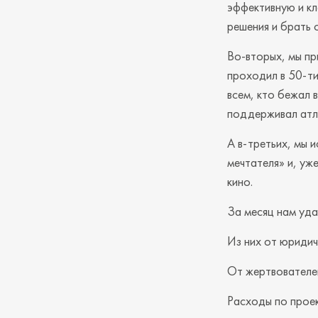
эффективную и кл
решения и брать 
Во-вторых, мы п
проходил в 50-т
всем, кто бежал 
поддерживал атл
А в-третьих, мы 
мечтателя» и, уж
кино.
За месяц нам уда
Из них от юридич
От жертвователей
Расходы по проек