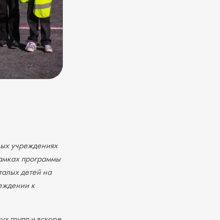
ных учреждениях
рамках программы
талых детей на
еждении к
ух групп и вскоре