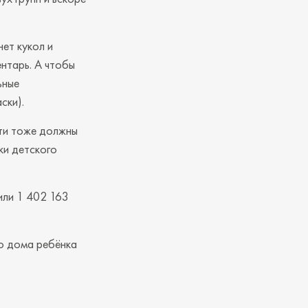
нет кукол и
ентарь. А чтобы
ьные
ски).
ети тоже должны
ики детского
или 1 402 163
го дома ребёнка