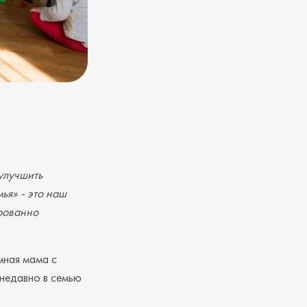
улучшить
ья» - это наш
ированно
мная мама с
 недавно в семью