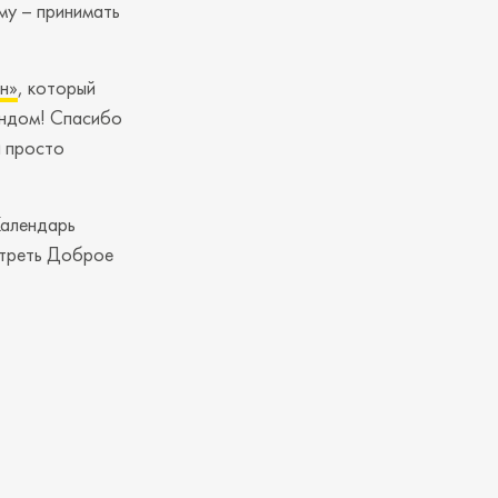
му – принимать
н»
, который
ондом! Спасибо
и просто
Календарь
отреть Доброе