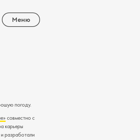
Меню
рошую погоду.
ее»
совместно с
ра карьеры
 и разработали