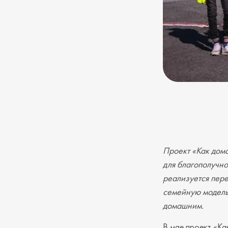
Проект «Как дом
для благополучно
реализуется пере
семейную модель
домашним.
В мае проект «Ка