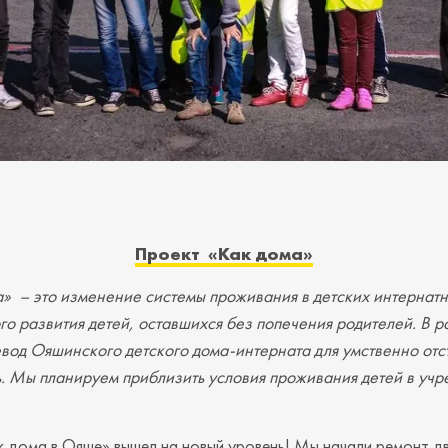
Проект «Как дома»
а» – это изменение системы проживания в детских интернат
го развития детей, оставшихся без попечения родителей. В 
вод Ояшинского детского дома-интерната для умственно отс
. Мы планируем приблизить условия проживания детей в учр
к дома в Ояше» вышел на новый уровень! Мы начали ремонт дв