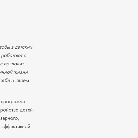
чтобы в детских
 работают с
с позволит
личной жизни
 себе и своем
о программе
ройства детей-
озерного,
я эффективной