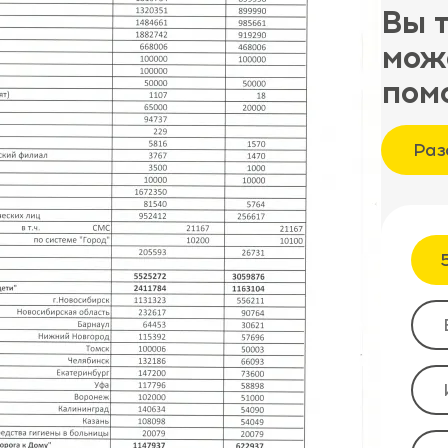
Вы 
мож
пом
Раз