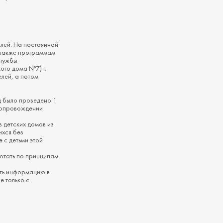
лей. На постоянной
 также программам
Службы
ого дома №7) г.
лей, а потом
ц было проведено 1
 сопровождении
 детских домов из
ихся без
 с детьми этой
ботать по принципам
ить информацию в
е только с