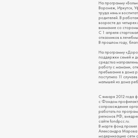
На программу «Больни
Воронеж, Иркутск, Уф
труда нянь и воспита
родителей. В работа
возрасте до четырех
внимание со сторон
С 1 апреля стартова
отказников в лечебн
В прошлом году, бла
На программу «Дорог
поддержки семей и де
средства направлены
работу с мамами, от
пребывание в дома ре
поступило 11 случаев
малышей из дома реб
С января 2012 года 
с Фондом профилакти
сопровождение орган
работать по програм
регионов РФ, внедре
сайте fondpcc.ru.
В марте фонд провел
Александра Марова п
модернизацию сети с