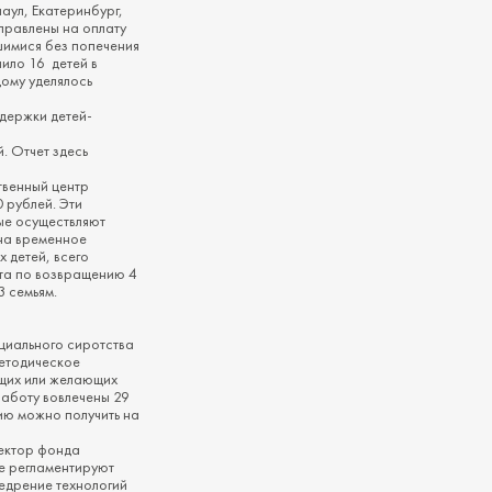
аул, Екатеринбург,
правлены на оплату
вшимися без попечения
ило 16 детей в
дому уделялось
держки детей-
. Отчет здесь
твенный центр
 рублей. Эти
ые осуществляют
на временное
 детей, всего
ота по возвращению 4
 семьям.
циального сиротства
методическое
ющих или желающих
работу вовлечены 29
ю можно получить на
ректор фонда
е регламентируют
едрение технологий