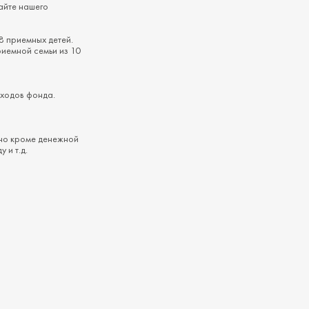
айте нашего
8 приемных детей.
риемной семьи из 10
сходов фонда.
 но кроме денежной
 и т.д.