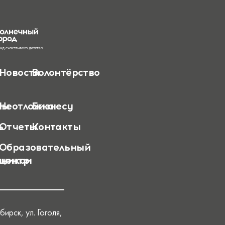
Новости
Волонтёрство
ты
Неотложка
Бизнесу
ь
Отчеты
Контакты
Образовательный
вником
центр
бирск, ул. Гоголя,