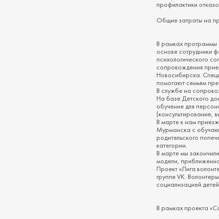
профилактики отказов
Общие затраты на пр
В рамках программы 
основе сотрудники ф
психологического со
сопровождения прием
Новосибирска. Специ
помогают семьям пре
В службе на сопрово
На базе Детского до
обучение для персон
(консультирование, 
В марте к нам приез
Мурманска с обучающ
родительского попеч
категории.
В марте мы закончил
модели, приближенно
Проект «Лига волонт
группе VK. Волонтеры
социализацией детей,
В рамках проекта «С