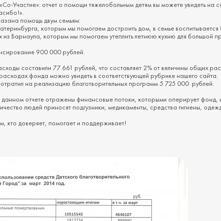
Со-Участие»: отчет о помощи тяжелобольным детям вы можете увидеть на с
асибо!».
казана помощь двум семьям:
катеринбурга, которым мы помогаем достроить дом, в семье воспитывается 
 из Барнаула, которым мы помогаем утеплить летнюю кухню для большой п
нсирование 900 000 рублей.
сходы составили 77 661 рублей, что составляет 2% от величины общих ра
расходах фонда можно увидеть в соответствующей рубрике нашего сайта.
потратил на реализацию благотворительных программ 5 725 000 рублей.
 в данном отчете отражены финансовые потоки, которыми оперирует фонд,
чество людей приносят подгузники, медикаменты, средства гигиены, одежду
, кто доверяет, помогает и поддерживает!