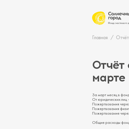
Главная
Отчёт
Отчёт 
марте 
За март месяц в фонд
От юридических лиц 
Пожертвования через
Пожертвования физич
Пожертвование через
Общие расходы фонда