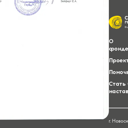
О
фонде
Проек
Помоч
Стать
наста
г. Новоси