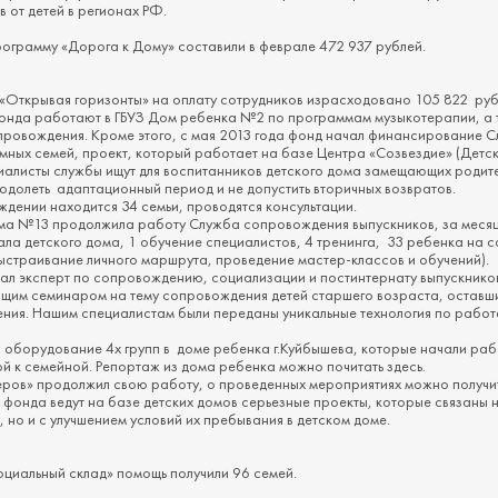
 от детей в регионах РФ.
ограмму «Дорога к Дому» составили в феврале 472 937 рублей.
«Открывая горизонты» на оплату сотрудников израсходовано 105 822 руб
онда работают в ГБУЗ Дом ребенка №2 по программам музыкотерапии, а
провождения. Кроме этого, с мая 2013 года фонд начал финансирование 
ных семей, проект, который работает на базе Центра «Созвездие» (Детск
алисты службы ищут для воспитанников детского дома замещающих родите
одолеть адаптационный период и не допустить вторичных возвратов.
ждении находится 34 семьи, проводятся консультации.
ма №13 продолжила работу Служба сопровождения выпускников, за меся
ала детского дома, 1 обучение специалистов, 4 тренинга, 33 ребенка на
выстраивание личного маршрута, проведение мастер-классов и обучений).
жал эксперт по сопровождению, социализации и постинтернату выпускников
им семинаром на тему сопровождения детей старшего возраста, оставш
ения. Нашим специалистам были переданы уникальные технология по работе
и оборудование 4х групп в доме ребенка г.Куйбышева, которые начали ра
й к семейной. Репортаж из дома ребенка можно почитать здесь.
еров» продолжил свою работу, о проведенных мероприятиях можно получ
 фонда ведут на базе детских домов серьезные проекты, которые связаны н
 но и с улучшением условий их пребывания в детском доме.
оциальный склад» помощь получили 96 семей.