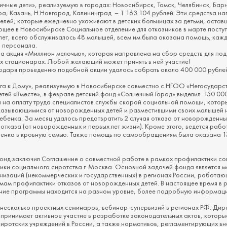
чные дети», реализуемую в городах: Новосибирск, Томск, Челябинск, Барн
а, Казань, Н.Новгород, Калининград – 1 163 104 рублей. Эти средства на
телей, которые ежедневно ухаживают в детских больницах за детьми, оста
ющее в Новосибирске Социальное отделение для отказников в марте поступ
 лет, всего обслуживалось 48 малышей, всем им была оказана помощь, каж
ы персонала.
ла акция «Миллион мелочью», которая направлена на сбор средств для под
ых стационарах. Любой желающий может принять в ней участие!
годаря проведению подобной акции удалось собрать около 400 000 рублей
а к Дому», реализуемую в Новосибирске совместно с НГОО «Негосударс
тей «Вместе», в феврале детский фонд «Солнечный Город» выделил 150 000
 на оплату труда специалистов службы скорой социальной помощи, котор
казывающимися от новорожденных детей и разместившими своих малышей 
бенка. За месяц удалось предотвратить 2 случая отказа от новорожденных
 отказа (от новорожденных и первых лет жизни). Кроме этого, ведется раб
енка в кровную семью. Также помощь по самообращениям была оказана 13
фонд заключил Соглашение о совместной работе в рамках профилактики со
ки социального сиротства г. Москва. Основной задачей фонда является 
изаций (некоммерческих и государственных) в регионах России, работа
мам профилактики отказов от новорожденных детей. В настоящее время в 
ние программы находится на разном уровне, более подробную информаци
 несколько проектных семинаров, вебинар-супервизий в регионах РФ. Ди
ринимает активное участие в разработке законодательных актов, которы
иротских учреждений в России, а также нормативов, регламентирующих вн