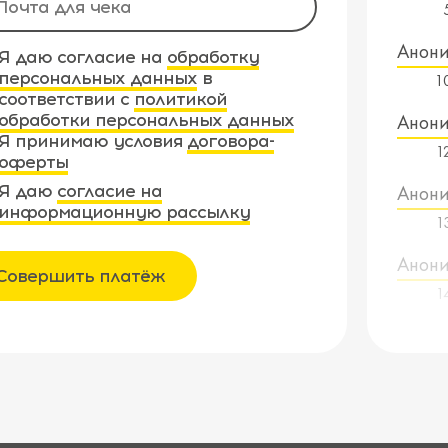
Анон
Я даю согласие на
обработку
персональных данных
в
1
соответствии с
политикой
обработки персональных данных
Анон
Я принимаю условия
договора-
1
оферты
Я даю
согласие на
Анон
информационную рассылку
1
Анон
Совершить платёж
1