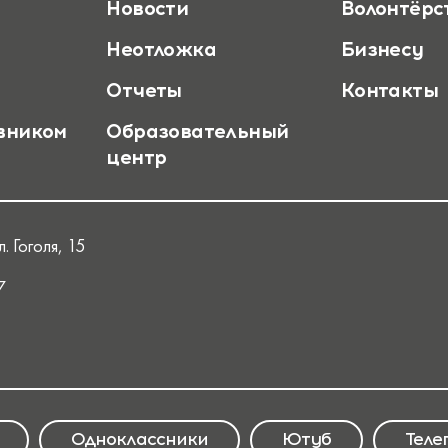
Новости
Волонтёрс
Неотложка
Бизнесу
Отчеты
Контакты
вником
Образовательный
центр
. Гоголя, 15
7
Одноклассники
Ютуб
Теле