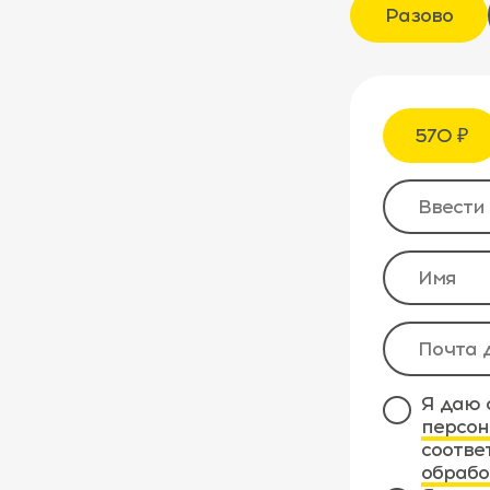
Разово
570 ₽
Я даю 
персон
соотве
обрабо