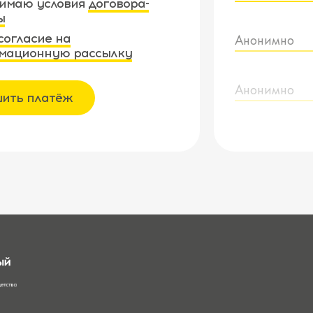
имаю условия
договора-
ы
согласие на
Анонимно
мационную рассылку
Анонимно
ить платёж