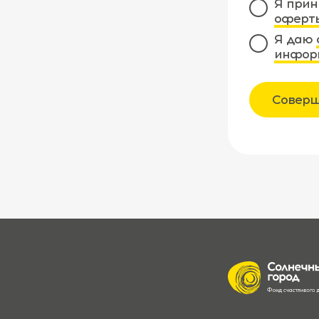
Я прин
оферт
Я даю
инфор
Соверш