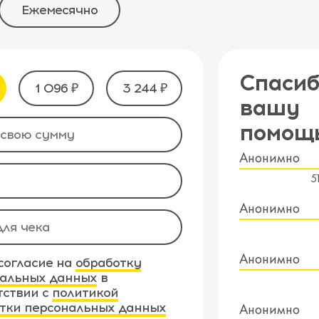
Ежемесячно
Спасиб
1 096 ₽
3 244 ₽
вашу
помощ
Анонимно
5
Анонимно
Анонимно
согласие на
обработку
альных данных
в
тствии с
политикой
тки персональных данных
Анонимно