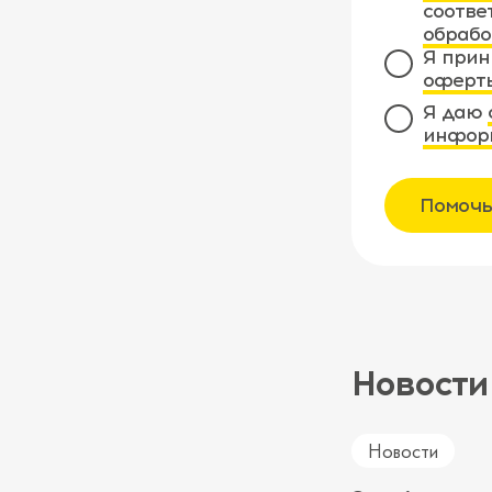
соотве
обрабо
Я прин
оферт
Я даю
инфор
Помочь
Новости
Новости