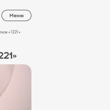
Меню
ков «1221»
221»