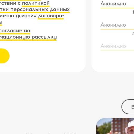
Анонимно
тствии с
политикой
тки персональных данных
имаю условия
договора-
ы
Анонимно
согласие на
2
мационную рассылку
Анонимно
В