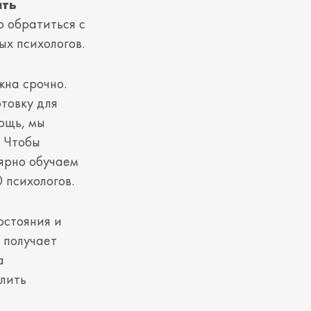
ить
о обратиться с
ых психологов.
жна срочно.
товку для
ощь, мы
. Чтобы
ярно обучаем
 психологов.
остояния и
 получает
а
слить