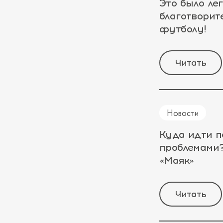
Это было ле
благотворит
футболу!
Читать
Новости
Куда идти п
проблемами?
«Маяк»
Читать