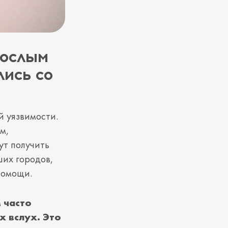
рослым
лись со
й уязвимости.
м,
ут получить
ших городов,
 помощи.
 часто
х вслух. Это