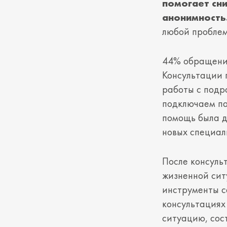
помогает сн
анонимность
любой проблем
44% обращений
Консультации 
работы с подр
подключаем па
помощь была д
новых специал
После консуль
жизненной сит
инструменты с
консультациях
ситуацию, сос