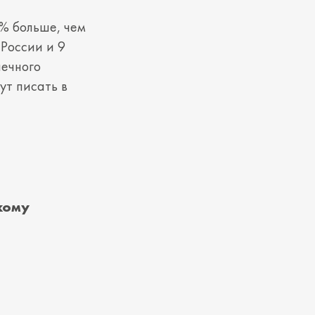
5% больше, чем
 России и 9
нечного
ут писать в
кому