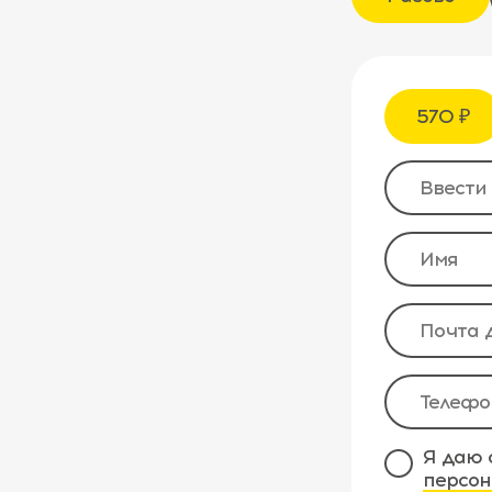
570 ₽
Я даю 
персон